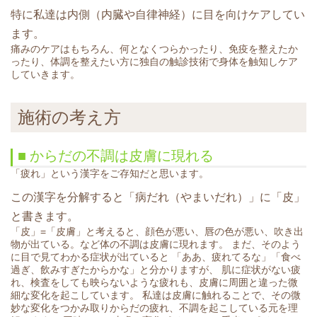
特に私達は内側（内臓や自律神経）に目を向けケアしてい
ます。
痛みのケアはもちろん、何となくつらかったり、免疫を整えたか
ったり、体調を整えたい方に独自の触診技術で身体を触知しケア
していきます。
施術の考え方
■ からだの不調は皮膚に現れる
「疲れ」という漢字をご存知だと思います。
この漢字を分解すると「病だれ（やまいだれ）」に「皮」
と書きます。
「皮」=「皮膚」と考えると、顔色が悪い、唇の色が悪い、吹き出
物が出ている。など体の不調は皮膚に現れます。 まだ、そのよう
に目で見てわかる症状が出ていると 「ああ、疲れてるな」「食べ
過ぎ、飲みすぎたからかな」と分かりますが、 肌に症状がない疲
れ、検査をしても映らないような疲れも、皮膚に周囲と違った微
細な変化を起こしています。 私達は皮膚に触れることで、その微
妙な変化をつかみ取りからだの疲れ、不調を起こしている元を理