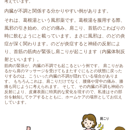
考えています。
内臓が不調と関係する分かりやすい例があります。
それは、葛根湯という風邪薬です。葛根湯を服用する際、
風邪の引き始め、のどの痛み、肩こり、首筋のこわばりの
時に飲むようにと載っています。まさに風邪は、のどの炎
症が深く関わります。のどが炎症すると神経の反射によ
り、首筋の筋肉が緊張し肩こりが起こります（内臓体制反
射といいます）。
筋肉の緊張が、内臓の不調でも起こるという例です。 肩こりがあ
るから肩のマッサージを受けてもまたすぐにもとの状態に戻った
りするのは、こういった内臓の不調が隠れている場合がありま
す。 もちろんこれは、肩こりだけでなく、腰痛や背中の痛み、膝
痛も同じように考えられます。 そして、その内臓の不調も神経の
反射により、皮膚表面に特異的な変化を現すので、私達はその部
分を触知してケアするとともに、ホームケアの場所としてお伝え
しています。